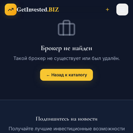
Перейти к содержимому
GetInvested
.BIZ
Проекты
Брокер не найден
Бизнесы
Такой брокер не существует или был удалён.
← Назад к каталогу
Франшизы
Инвесторы
Подпишитесь на новости
Карьера
Получайте лучшие инвестиционные возможности