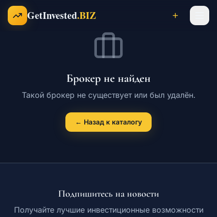
Перейти к содержимому
GetInvested
.BIZ
Проекты
Брокер не найден
Бизнесы
Такой брокер не существует или был удалён.
← Назад к каталогу
Франшизы
Инвесторы
Подпишитесь на новости
Карьера
Получайте лучшие инвестиционные возможности