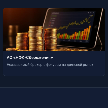
АО «РайффайзенБанк»
Инвестиционные услуги Райффайзенбанка