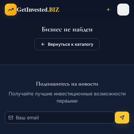
Перейти к содержимому
GetInvested
.BIZ
Бизнес не найден
Проекты
Вернуться к каталогу
Бизнесы
Франшизы
Подпишитесь на новости
Получайте лучшие инвестиционные возможности
первыми
Инвесторы
Карьера