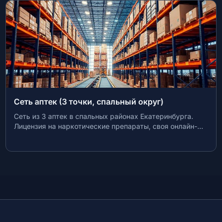
ый округ)
Региональная сеть кофеен (3 
нах Екатеринбурга.
Действующая сеть кофеен формата
раты, своя онлайн-
городов-миллионников ЦФО. 3 ло
яльности.
местах, узнаваемый бренд, отлаж
поставщики. Объект публично пре
брокерской площадке БизнесМарк