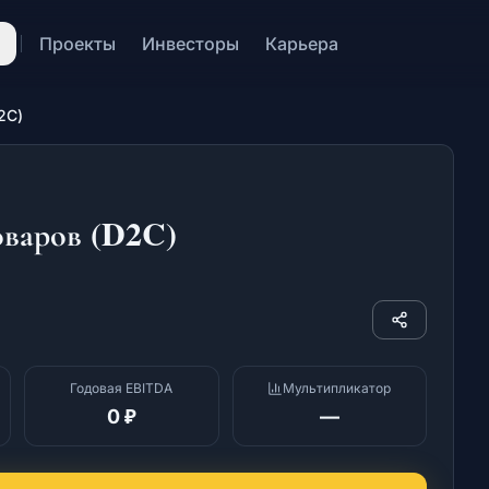
Проекты
Инвесторы
Карьера
2C)
оваров (D2C)
Годовая EBITDA
Мультипликатор
0 ₽
—