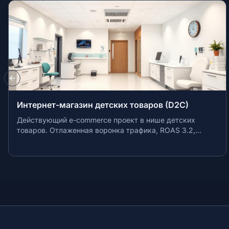
Previous slide
товаров (D2C)
Сеть аптек (3 точки, спальн
т в нише детских
Сеть из 3 аптек в спальных райо
афика, ROAS 3.2,
Лицензия на наркотические препа
ты с поставщиками из
витрина, аптечная программа ло