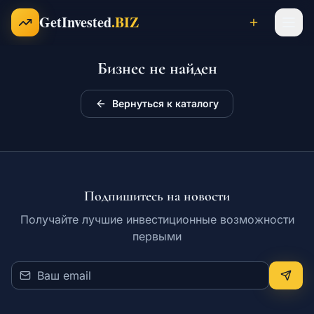
Перейти к содержимому
GetInvested
.BIZ
Бизнес не найден
Проекты
Вернуться к каталогу
Бизнесы
Франшизы
Подпишитесь на новости
Получайте лучшие инвестиционные возможности
первыми
Инвесторы
Карьера