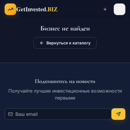
Перейти к содержимому
GetInvested
.BIZ
Бизнес не найден
Проекты
Вернуться к каталогу
Бизнесы
Франшизы
Подпишитесь на новости
Получайте лучшие инвестиционные возможности
первыми
Инвесторы
Карьера