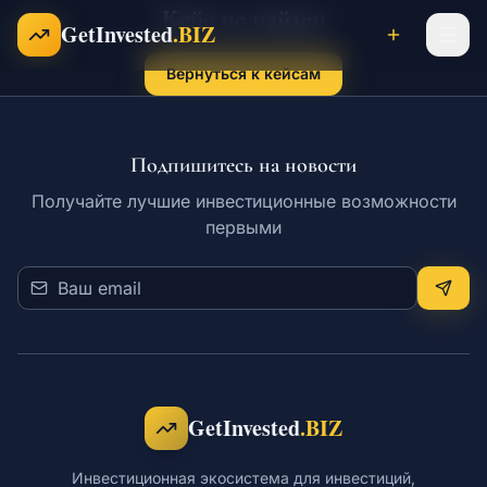
Кейс не найден
Перейти к содержимому
GetInvested
.BIZ
Вернуться к кейсам
Проекты
Подпишитесь на новости
Получайте лучшие инвестиционные возможности
Бизнесы
первыми
Франшизы
Инвесторы
GetInvested
.BIZ
Карьера
Инвестиционная экосистема для инвестиций,