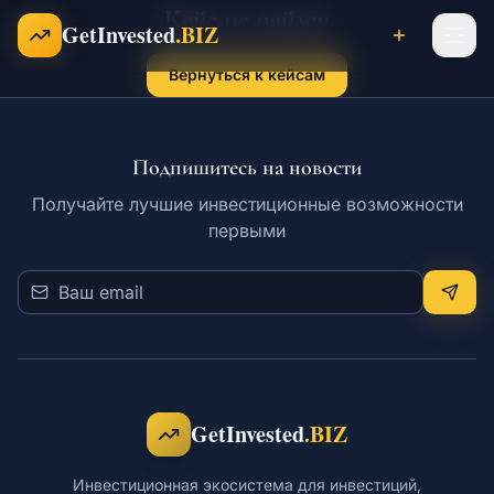
Кейс не найден
Перейти к содержимому
GetInvested
.BIZ
Вернуться к кейсам
Проекты
Подпишитесь на новости
Получайте лучшие инвестиционные возможности
Бизнесы
первыми
Франшизы
Инвесторы
GetInvested
.BIZ
Карьера
Инвестиционная экосистема для инвестиций,