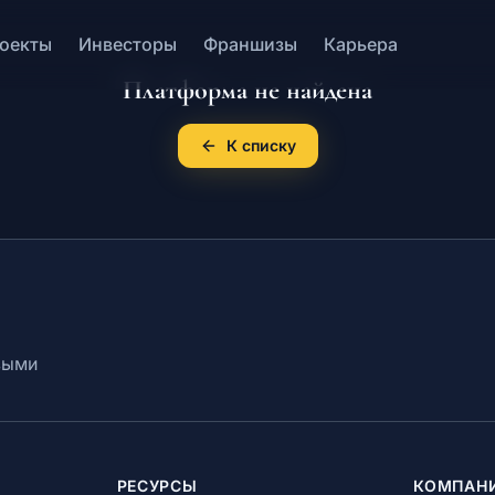
оекты
Инвесторы
Франшизы
Карьера
Платформа не найдена
К списку
выми
РЕСУРСЫ
КОМПАН