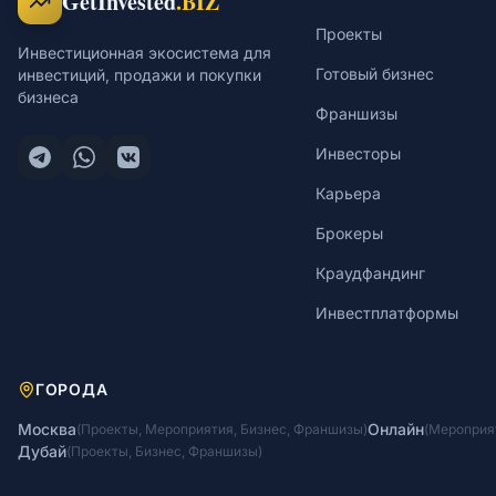
GetInvested
.BIZ
Проекты
Инвестиционная экосистема для
Готовый бизнес
инвестиций, продажи и покупки
бизнеса
Франшизы
Инвесторы
Карьера
Брокеры
Краудфандинг
Инвестплатформы
ГОРОДА
Москва
Онлайн
(
Проекты
,
Мероприятия
,
Бизнес
,
Франшизы
)
(
Мероприя
Дубай
(
Проекты
,
Бизнес
,
Франшизы
)