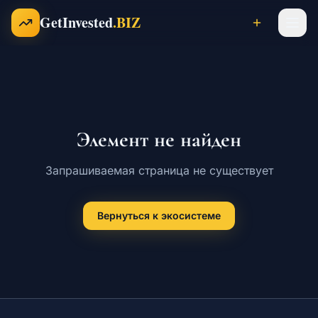
Перейти к содержимому
GetInvested
.BIZ
Проекты
Элемент не найден
Бизнесы
Запрашиваемая страница не существует
Франшизы
Вернуться к экосистеме
Инвесторы
Карьера