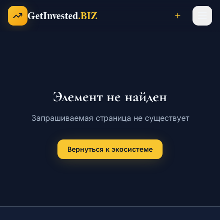
Перейти к содержимому
GetInvested
.BIZ
Проекты
Элемент не найден
Бизнесы
Запрашиваемая страница не существует
Франшизы
Вернуться к экосистеме
Инвесторы
Карьера