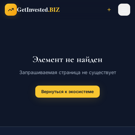
Перейти к содержимому
GetInvested
.BIZ
Проекты
Элемент не найден
Бизнесы
Запрашиваемая страница не существует
Франшизы
Вернуться к экосистеме
Инвесторы
Карьера