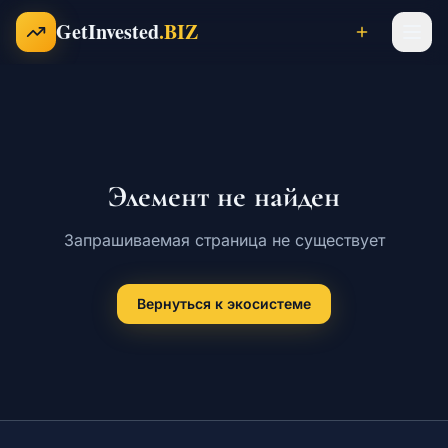
Перейти к содержимому
GetInvested
.BIZ
Проекты
Элемент не найден
Бизнесы
Запрашиваемая страница не существует
Франшизы
Вернуться к экосистеме
Инвесторы
Карьера