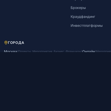
Брокеры
Краудфандинг
Инвестплатформы
ГОРОДА
Москва
Онлайн
(
Проекты
,
Мероприятия
,
Бизнес
,
Франшизы
)
(
Мероприя
Дубай
(
Проекты
,
Бизнес
,
Франшизы
)
© 2026 GetInvested. Все права защищены.