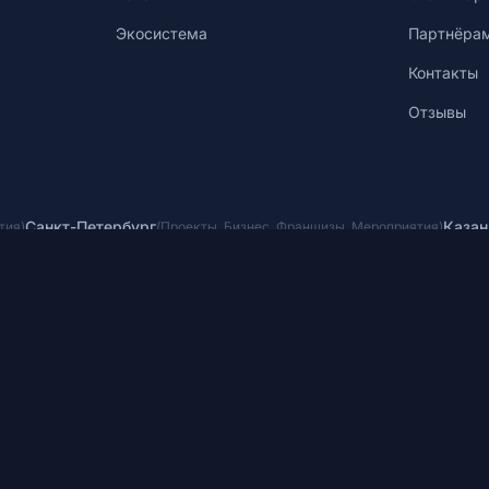
Экосистема
Партнёра
Контакты
Отзывы
Санкт-Петербург
Казан
тия
)
(
Проекты
,
Бизнес
,
Франшизы
,
Мероприятия
)