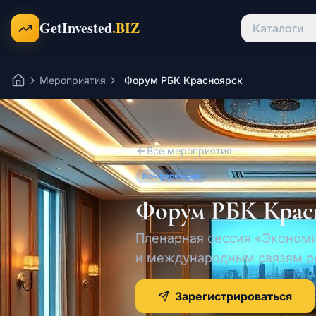
Перейти к содержимому
GetInvested
.BIZ
Каталоги
Мероприятия
Форум РБК Красноярск
Главная
Все мероприятия
Конференция
Форум РБК Крас
Пленарная сессия «Экономи
и международным связям р
Зарегистрироваться