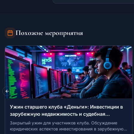
Похожие мероприятия
Previous slide
Unity Pitch: Офлайн-питчинг стартапов в сфере
MedTech
Питч-сессия для стартапов в области медицинских
технологий. Возможность представить проект перед