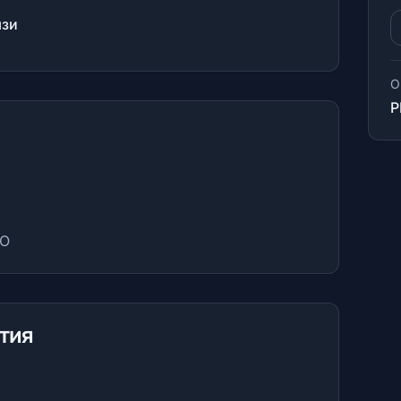
язи
О
Р
ФО
тия