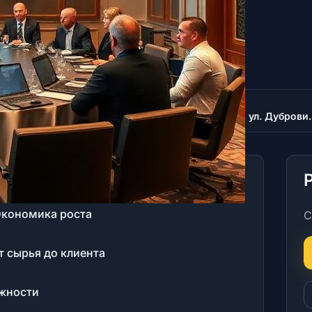
Время
Место
10:00
Красноярск, ул. Д
Экономика роста
С
 сырья до клиента
жности