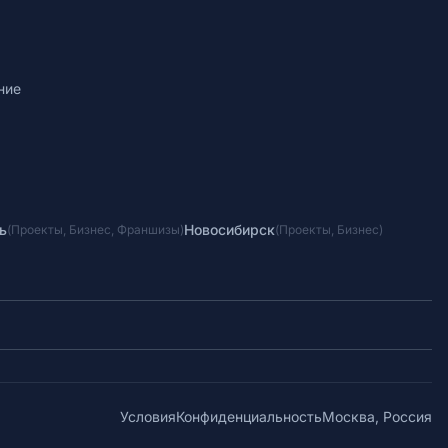
ние
ь
Новосибирск
(
Проекты
,
Бизнес
,
Франшизы
)
(
Проекты
,
Бизнес
)
Условия
Конфиденциальность
Москва, Россия