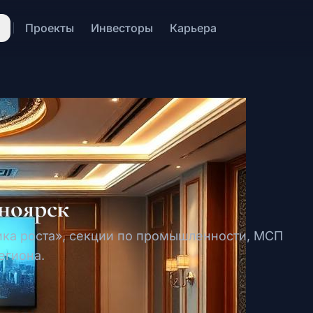
Проекты
Инвесторы
Карьера
ноярск
ка роста», секции по промышленности, МСП
егиона.