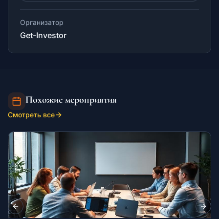
Организатор
Get-Investor
Похожие мероприятия
Смотреть все
Previous slide
Next