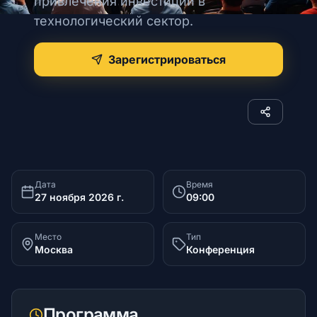
привлечения инвестиций в
технологический сектор.
Обучение
Зарегистрироваться
Мероприятия
Экосистема
Дата
Время
27 ноября 2026 г.
09:00
Кейсы
Место
Тип
Москва
Конференция
База знаний
Программа
Инвестплатформы