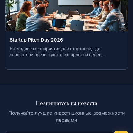
Previous slide
Next
Startup Pitch Day 2026
Ежегодное мероприятие для стартапов, где
основатели презентуют свои проекты перед
инвесторами и экспертами. Возможность получить
финансирование и ценные контакты.
Подпишитесь на новости
Получайте лучшие инвестиционные возможности
первыми