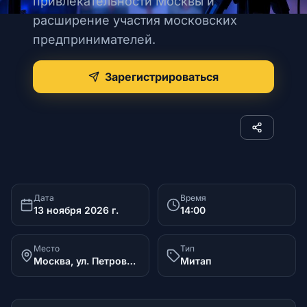
привлекательности Москвы и
расширение участия московских
Обучение
предпринимателей.
Зарегистрироваться
Мероприятия
Экосистема
Кейсы
Дата
Время
13 ноября 2026 г.
14:00
База знаний
Место
Тип
Москва, ул. Петровка, д.15, стр.1, 2 этаж
Митап
Инвестплатформы