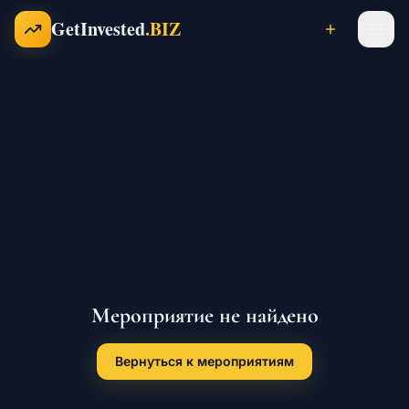
Перейти к содержимому
GetInvested
.BIZ
Проекты
Бизнесы
Франшизы
Мероприятие не найдено
Инвесторы
Вернуться к мероприятиям
Карьера