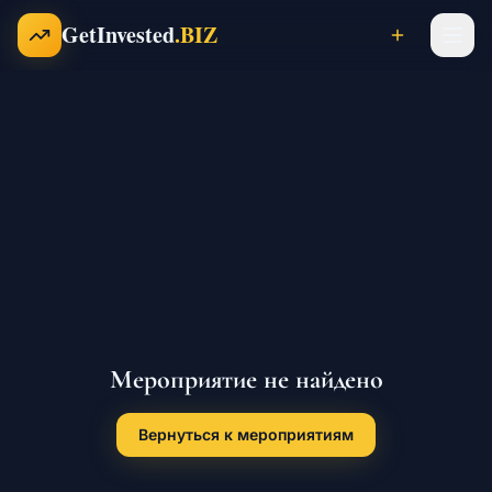
Перейти к содержимому
GetInvested
.BIZ
Проекты
Бизнесы
Франшизы
Мероприятие не найдено
Инвесторы
Вернуться к мероприятиям
Карьера