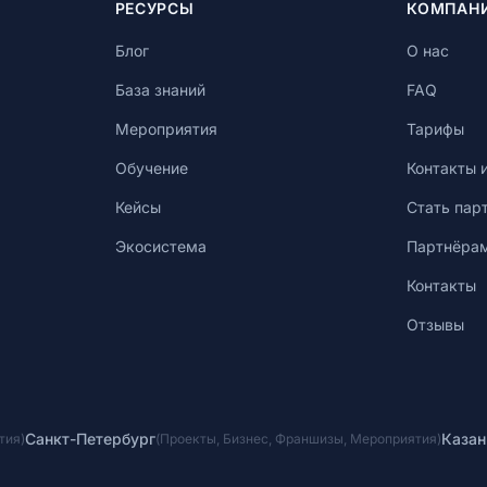
РЕСУРСЫ
КОМПАН
Блог
О нас
База знаний
FAQ
Мероприятия
Тарифы
Обучение
Контакты 
Кейсы
Стать пар
Экосистема
Партнёра
Контакты
Отзывы
Санкт-Петербург
Казан
тия
)
(
Проекты
,
Бизнес
,
Франшизы
,
Мероприятия
)