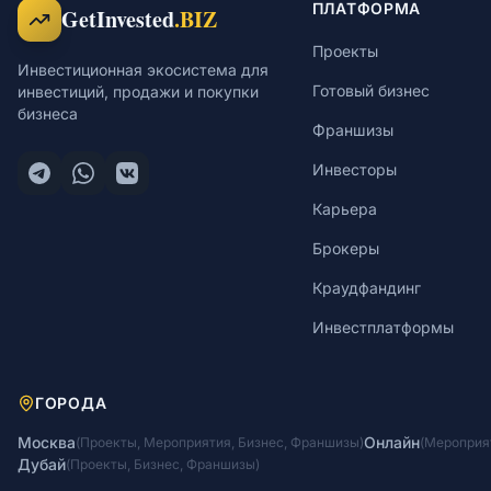
ПЛАТФОРМА
GetInvested
.BIZ
Проекты
Инвестиционная экосистема для
Готовый бизнес
инвестиций, продажи и покупки
бизнеса
Франшизы
Инвесторы
Карьера
Брокеры
Краудфандинг
Инвестплатформы
ГОРОДА
Москва
Онлайн
(
Проекты
,
Мероприятия
,
Бизнес
,
Франшизы
)
(
Мероприя
Дубай
(
Проекты
,
Бизнес
,
Франшизы
)