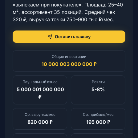
«выпекаем при покупателе». Площадь 25–40
м², ассортимент 35 позиций. Средний чек
Обучение
320 ₽, выручка точки 750–900 тыс ₽/мес.
Оставить заявку
Мероприятия
Общие инвестиции
Экосистема
10 000 003 000 000 ₽
Паушальный взнос
Роялти
Кейсы
5 000 001 000 000
5-8%
₽
База знаний
Ср. выручка/мес
Ср. прибыль/мес
820 000 ₽
195 000 ₽
Инвестплатформы