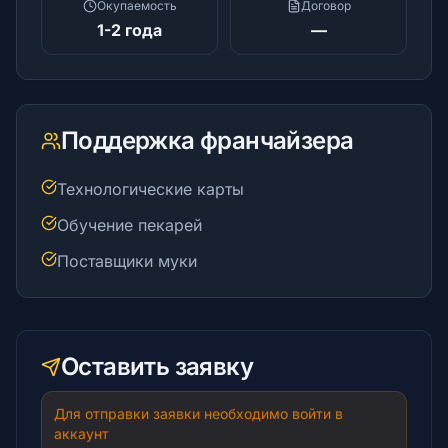
Окупаемость
Договор
1-2 года
—
Брокеры
Поддержка франчайзера
Краудфандинг
Технологические карты
Обучение пекарей
Блоги
Поставщики муки
RU
Оставить заявку
Для отправки заявки необходимо войти в
© 2026 Все права защищены
аккаунт