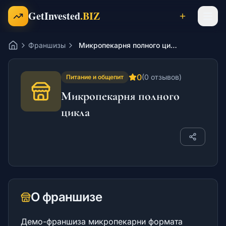
Перейти к содержимому
GetInvested
.BIZ
Франшизы
Микропекарня полного цикла
Главная
Проекты
0
(
0
отзывов)
Питание и общепит
Микропекарня полного
Готовый бизнес
цикла
Франшизы
Инвесторы
О франшизе
Карьера
Демо-франшиза микропекарни формата