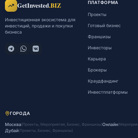
ПЛАТФОРМА
GetInvested
.BIZ
Проекты
Инвестиционная экосистема для
Готовый бизнес
инвестиций, продажи и покупки
бизнеса
Франшизы
Инвесторы
Карьера
Брокеры
Краудфандинг
Инвестплатформы
ГОРОДА
Москва
Онлайн
(
Проекты
,
Мероприятия
,
Бизнес
,
Франшизы
)
(
Мероприя
Дубай
(
Проекты
,
Бизнес
,
Франшизы
)