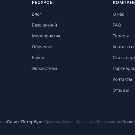
РЕСУРСЫ
КОМПАН
Блог
О нас
База знаний
FAQ
Мероприятия
Тарифы
Обучение
Контакты 
Кейсы
Стать пар
Экосистема
Партнёра
Контакты
Отзывы
Санкт-Петербург
Казан
тия
)
(
Проекты
,
Бизнес
,
Франшизы
,
Мероприятия
)