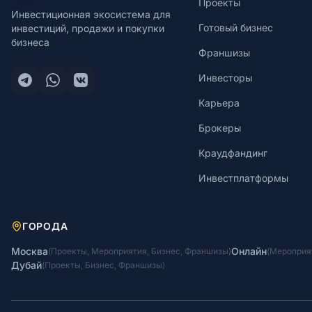
Проекты
Инвестиционная экосистема для
Готовый бизнес
инвестиций, продажи и покупки
бизнеса
Франшизы
Инвесторы
Карьера
Брокеры
Краудфандинг
Инвестплатформы
ГОРОДА
Москва
Онлайн
(
Проекты
,
Мероприятия
,
Бизнес
,
Франшизы
)
(
Мероприя
Дубай
(
Проекты
,
Бизнес
,
Франшизы
)