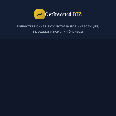
GetInvested
.BIZ
Инвестиционная экосистема для инвестиций,
продажи и покупки бизнеса
ПЛАТФОРМА
РЕСУРСЫ
Проекты
Блог
Готовый бизнес
База знаний
Франшизы
Мероприятия
Инвесторы
Обучение
Карьера
Кейсы