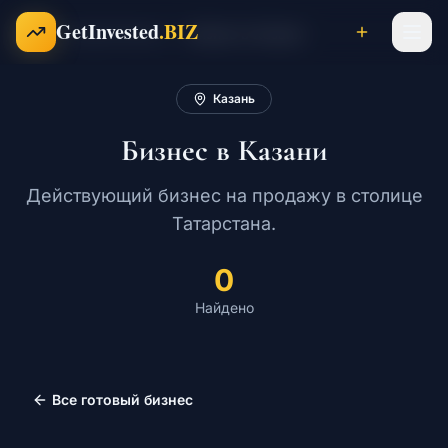
Перейти к содержимому
GetInvested
.BIZ
Готовый бизнес
Бизнес в Казани
Главная
Казань
Проекты
Бизнес в Казани
Бизнесы
Действующий бизнес на продажу в столице
Татарстана.
Франшизы
0
Найдено
Инвесторы
Все готовый бизнес
Карьера