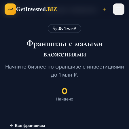
Перейти к содержимому
GetInvested
.BIZ
Франшизы
Франшизы с малыми вложениями
Главная
До 1 млн ₽
Проекты
Франшизы с малыми
вложениями
Бизнесы
Начните бизнес по франшизе с инвестициями
до 1 млн ₽.
Франшизы
0
Инвесторы
Найдено
Карьера
Все франшизы