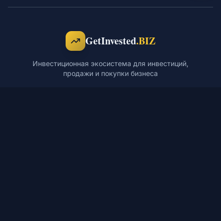
GetInvested
.BIZ
Инвестиционная экосистема для инвестиций,
продажи и покупки бизнеса
ПЛАТФОРМА
РЕСУРСЫ
Проекты
Блог
Готовый бизнес
База знаний
Франшизы
Мероприятия
Инвесторы
Обучение