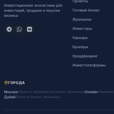
Проекты
Инвестиционная экосистема для
Готовый бизнес
инвестиций, продажи и покупки
бизнеса
Франшизы
Инвесторы
Карьера
Брокеры
Краудфандинг
Инвестплатформы
ГОРОДА
Москва
Онлайн
(
Проекты
,
Мероприятия
,
Бизнес
,
Франшизы
)
(
Мероприя
Дубай
(
Проекты
,
Бизнес
,
Франшизы
)