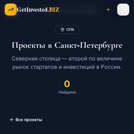
Перейти к содержимому
GetInvested
.BIZ
Проекты
Проекты в Санкт-Петербурге
Главная
СПб
Проекты
Проекты в Санкт-Петербурге
Бизнесы
Северная столица — второй по величине
рынок стартапов и инвестиций в России.
Франшизы
0
Найдено
Инвесторы
Все проекты
Карьера