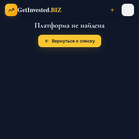
Перейти к содержимому
GetInvested
.BIZ
Платформа не найдена
Проекты
Вернуться к списку
Бизнесы
Франшизы
Инвесторы
Карьера