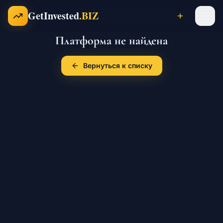
Перейти к содержимому
GetInvested
.BIZ
Платформа не найдена
Проекты
Вернуться к списку
Бизнесы
Франшизы
Инвесторы
Карьера