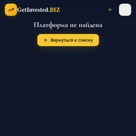
Перейти к содержимому
GetInvested
.BIZ
Платформа не найдена
Проекты
Вернуться к списку
Бизнесы
Франшизы
Инвесторы
Карьера