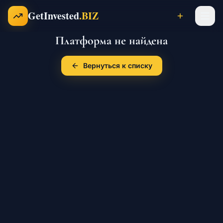
Перейти к содержимому
GetInvested
.BIZ
Платформа не найдена
Проекты
Вернуться к списку
Бизнесы
Франшизы
Инвесторы
Карьера