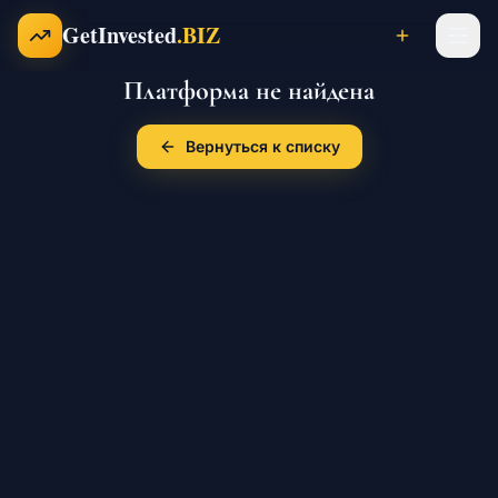
Перейти к содержимому
GetInvested
.BIZ
Платформа не найдена
Проекты
Вернуться к списку
Бизнесы
Франшизы
Инвесторы
Карьера