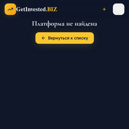
Перейти к содержимому
GetInvested
.BIZ
Платформа не найдена
Проекты
Вернуться к списку
Бизнесы
Франшизы
Инвесторы
Карьера