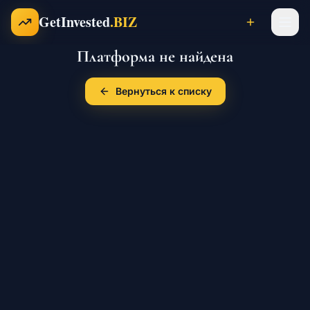
Перейти к содержимому
GetInvested
.BIZ
Платформа не найдена
Проекты
Вернуться к списку
Бизнесы
Франшизы
Инвесторы
Карьера