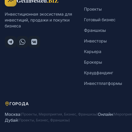
GetInvested
.BIZ
Проекты
Инвестиционная экосистема для
Готовый бизнес
инвестиций, продажи и покупки
бизнеса
Франшизы
Инвесторы
Карьера
Брокеры
Краудфандинг
Инвестплатформы
ГОРОДА
Москва
Онлайн
(
Проекты
,
Мероприятия
,
Бизнес
,
Франшизы
)
(
Мероприя
Дубай
(
Проекты
,
Бизнес
,
Франшизы
)