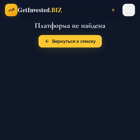
Перейти к содержимому
GetInvested
.BIZ
Платформа не найдена
Проекты
Вернуться к списку
Бизнесы
Франшизы
Инвесторы
Карьера