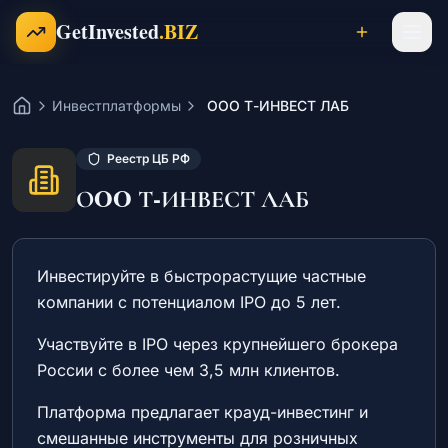
Перейти к содержимому
GetInvested
.BIZ
Инвестплатформы
ОOO Т-ИНВЕСТ ЛАБ
Проекты
Главная
Реестр ЦБ РФ
Готовый бизнес
ОOO Т-ИНВЕСТ ЛАБ
Франшизы
Инвестируйте в быстрорастущие частные
компании с потенциалом IPO до 5 лет.
Участвуйте в IPO через крупнейшего брокера
Инвесторы
России с более чем 3,5 млн клиентов.
Платформа предлагает крауд-инвестинг и
Карьера
смешанные инструменты для розничных