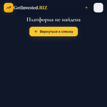
Перейти к содержимому
GetInvested
.BIZ
Платформа не найдена
Проекты
Вернуться к списку
Бизнесы
Франшизы
Инвесторы
Карьера