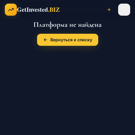
Перейти к содержимому
GetInvested
.BIZ
Платформа не найдена
Проекты
Вернуться к списку
Бизнесы
Франшизы
Инвесторы
Карьера