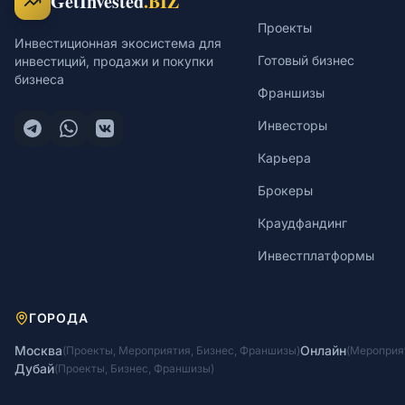
GetInvested
.BIZ
Проекты
Инвестиционная экосистема для
Готовый бизнес
инвестиций, продажи и покупки
бизнеса
Франшизы
Инвесторы
Карьера
Брокеры
Краудфандинг
Инвестплатформы
ГОРОДА
Москва
Онлайн
(
Проекты
,
Мероприятия
,
Бизнес
,
Франшизы
)
(
Мероприя
Дубай
(
Проекты
,
Бизнес
,
Франшизы
)