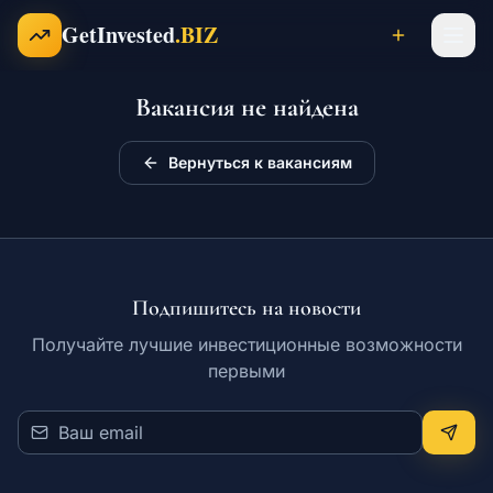
Перейти к содержимому
GetInvested
.BIZ
Вакансия не найдена
Проекты
Вернуться к вакансиям
Бизнесы
Франшизы
Подпишитесь на новости
Получайте лучшие инвестиционные возможности
первыми
Инвесторы
Карьера