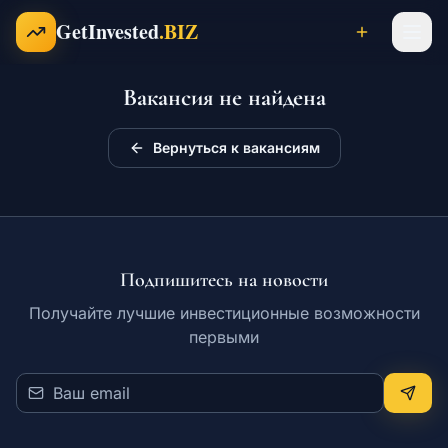
Перейти к содержимому
GetInvested
.BIZ
Вакансия не найдена
Проекты
Вернуться к вакансиям
Бизнесы
Франшизы
Подпишитесь на новости
Получайте лучшие инвестиционные возможности
первыми
Инвесторы
Карьера