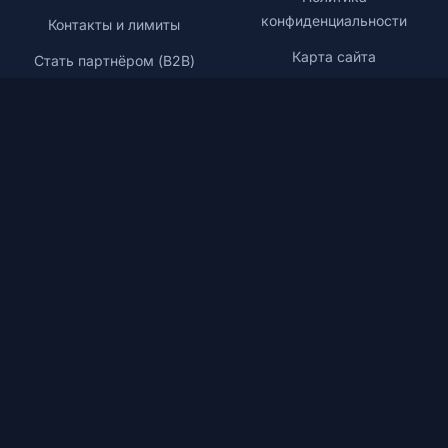
конфиденциальности
Контакты и лимиты
Карта сайта
Стать партнёром (B2B)
Партнёрам
Контакты
Отзывы
ГОРОДА
Москва
(
Проекты
,
Мероприятия
,
Бизнес
,
Франшизы
)
Онлайн
(
Мероприятия
)
Санкт-Петербург
(
Проекты
,
Бизнес
,
Франшизы
,
Мероприятия
)
Казань
(
Проекты
,
Бизнес
,
Франшизы
)
Новосибирск
(
Проекты
,
Бизнес
)
Дубай
(
Проекты
,
Бизнес
,
Франшизы
)