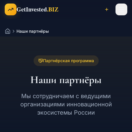
Перейти к содержимому
GetInvested
.BIZ
Наши партнёры
Проекты
Главная
Бизнесы
Партнёрская программа
Наши партнёры
Франшизы
Мы сотрудничаем с ведущими
Инвесторы
организациями инновационной
экосистемы России
Карьера