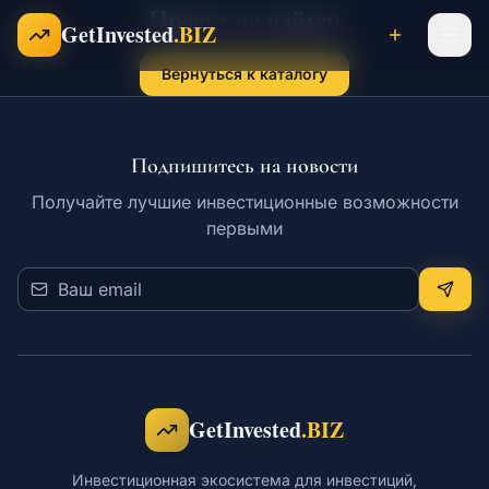
Проект не найден
Перейти к содержимому
GetInvested
.BIZ
Вернуться к каталогу
Проекты
Подпишитесь на новости
Получайте лучшие инвестиционные возможности
Бизнесы
первыми
Франшизы
Инвесторы
GetInvested
.BIZ
Карьера
Инвестиционная экосистема для инвестиций,