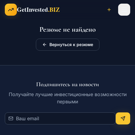
Перейти к содержимому
GetInvested
.BIZ
Резюме не найдено
Проекты
Вернуться к резюме
Бизнесы
Франшизы
Подпишитесь на новости
Получайте лучшие инвестиционные возможности
первыми
Инвесторы
Карьера